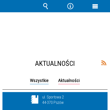
Wyszukiwarka
Narzędzia
Menu
główne
AKTUALNOŚCI
Wszystkie
Aktualności
ul. Sportowa 2
44-370 Pszów