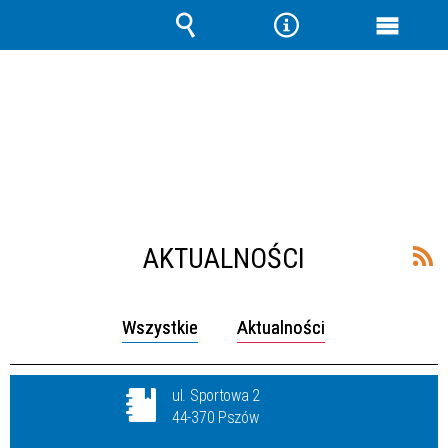
Wyszukiwarka
Narzędzia
Menu
główne
AKTUALNOŚCI
Wszystkie
Aktualności
ul. Sportowa 2
44-370 Pszów