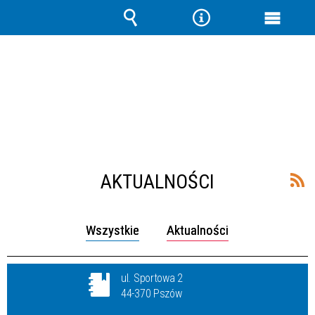
Wyszukiwarka
Narzędzia
Menu
główne
AKTUALNOŚCI
Wszystkie
Aktualności
ul. Sportowa 2
44-370 Pszów