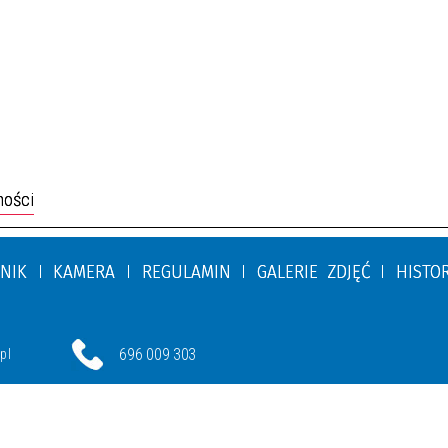
ności
NIK
KAMERA
REGULAMIN
GALERIE ZDJĘĆ
HISTO
696 009 303
pl