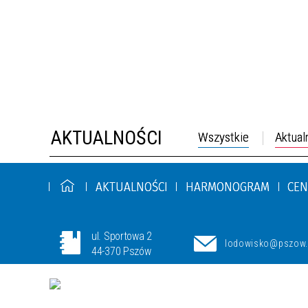
AKTUALNOŚCI
Wszystkie
Aktual
AKTUALNOŚCI
HARMONOGRAM
CEN
ul. Sportowa 2
lodowisko@pszow.
44-370 Pszów