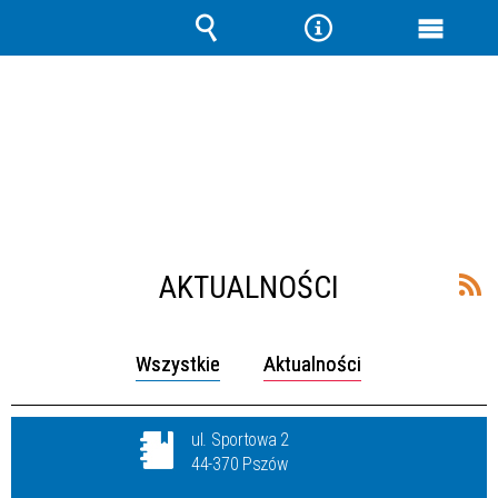
Wyszukiwarka
Narzędzia
Menu
główne
AKTUALNOŚCI
Wszystkie
Aktualności
ul. Sportowa 2
44-370 Pszów