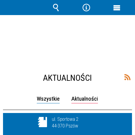
Wyszukiwarka
Narzędzia
Menu
główne
AKTUALNOŚCI
Wszystkie
Aktualności
ul. Sportowa 2
44-370 Pszów