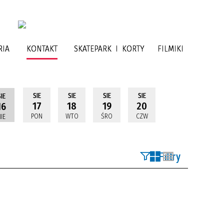
RIA
KONTAKT
SKATEPARK I KORTY
FILMIKI
SIE
SIE
SIE
SIE
IE
17
18
19
20
16
PON
WTO
ŚRO
CZW
IE
Filtry
Szukana fraza
Kategoria