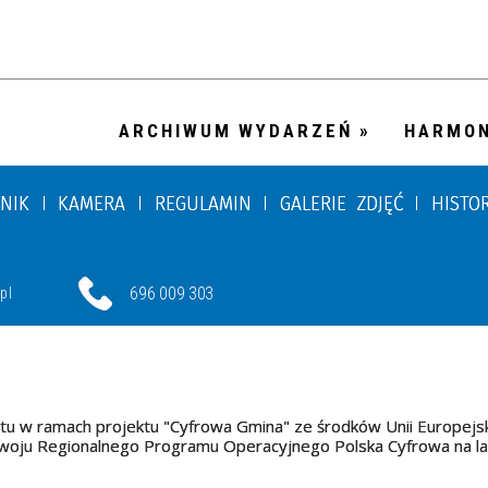
ARCHIWUM WYDARZEŃ
HARMO
NIK
KAMERA
REGULAMIN
GALERIE ZDJĘĆ
HISTO
696 009 303
pl
tu w ramach projektu "Cyfrowa Gmina" ze środków Unii Europejs
oju Regionalnego Programu Operacyjnego Polska Cyfrowa na l