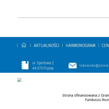
AKTUALNOŚCI
HARMONOGRAM
CEN
ul. Sportowa 2
lodowisko@pszow.
44-370 Pszów
Strona sfinansowana z Gran
Funduszu Rozw