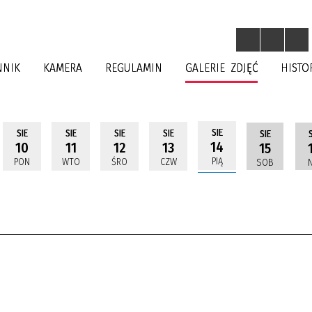
NNIK
KAMERA
REGULAMIN
GALERIE ZDJĘĆ
HISTO
SIE
SIE
SIE
SIE
SIE
SIE
S
14
10
11
12
13
15
PIĄ
PON
WTO
ŚRO
CZW
SOB
N