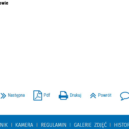
owie
Następna
Pdf
Drukuj
Powrót
NIK
KAMERA
REGULAMIN
GALERIE ZDJĘĆ
HISTO