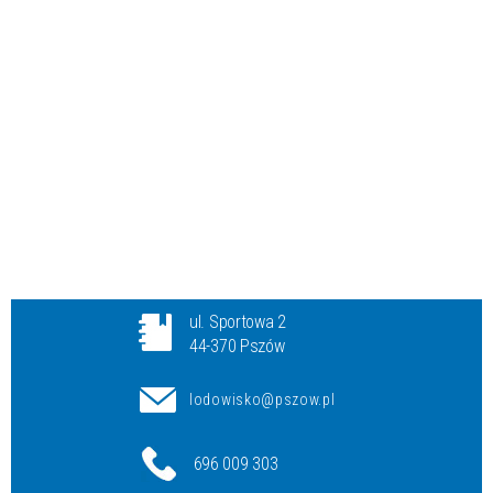
ul. Sportowa 2
44-370 Pszów
lodowisko@pszow.pl
696 009 303