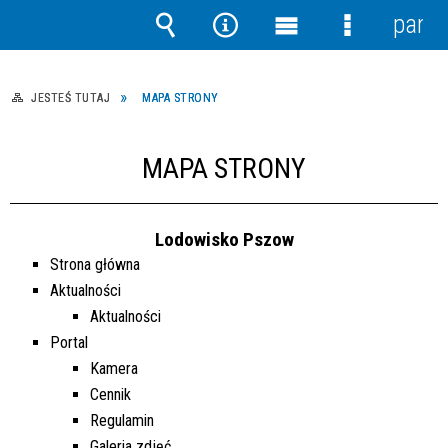
panel
Wyszukiwarka
Narzędzia
Menu
Menu
główne
szczegółow
JESTEŚ TUTAJ
MAPA STRONY
MAPA STRONY
Lodowisko Pszow
Strona główna
Aktualności
Aktualności
Portal
Kamera
Cennik
Regulamin
Galeria zdjęć