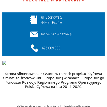
POZOSTAŁE W KATEGORII
ul. Sportowa 2
44-370 Pszów
lodowisko@pszow.pl
696 009 303
Strona sfinansowana z Grantu w ramach projektu "Cyfrowa
Gmina" ze środków Unii Europejskiej w ramach Europejskiego
Funduszu Rozwoju Regionalnego Programu Operacyjnego
Polska Cyfrowa na lata 2014-2020.
© Wszelkie prawa zastrzeżone, Lodowisko w Pszowie