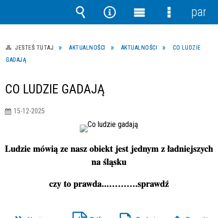
panel
Wyszukiwarka
Narzędzia
Menu
Menu
główne
szczegółow
JESTEŚ TUTAJ
AKTUALNOŚCI
AKTUALNOŚCI
CO LUDZIE
GADAJĄ
CO LUDZIE GADAJĄ
15-12-2025
Ludzie mówią ze nasz obiekt jest jednym z ładniejszych
na śląsku
czy to prawda...……….sprawdź