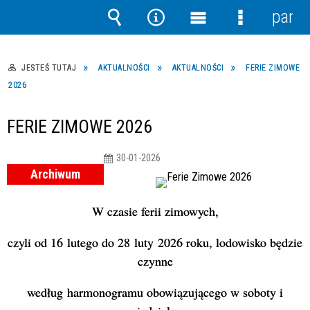
panel
Wyszukiwarka
Narzędzia
Menu
Menu
główne
szczegółow
JESTEŚ TUTAJ
AKTUALNOŚCI
AKTUALNOŚCI
FERIE ZIMOWE
2026
FERIE ZIMOWE 2026
30-01-2026
Archiwum
W
cz
a
sie feri
i
zimowy
c
h
,
c
zy
li
od 16
lutego
do 28
luty
2026
roku,
lodowisko b
ę
dzie
czynne
według
harmonogramu obowiązującego
w soboty i