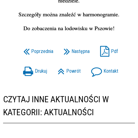
niedziel
e
.
S
z
czegóły
mo
ż
na z
n
a
l
e
źć
w
har
m
o
n
ogram
ie
.
Do zobaczenia na lodowisku w Pszowie!
Poprzednia
Następna
Pdf
Drukuj
Powrót
Kontakt
CZYTAJ INNE AKTUALNOŚCI W
KATEGORII: AKTUALNOŚCI