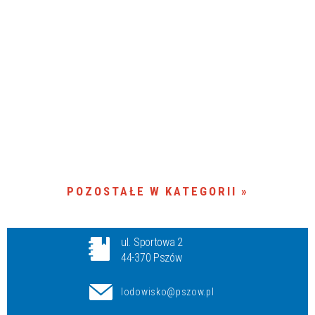
POZOSTAŁE W KATEGORII
ul. Sportowa 2
44-370 Pszów
lodowisko@pszow.pl