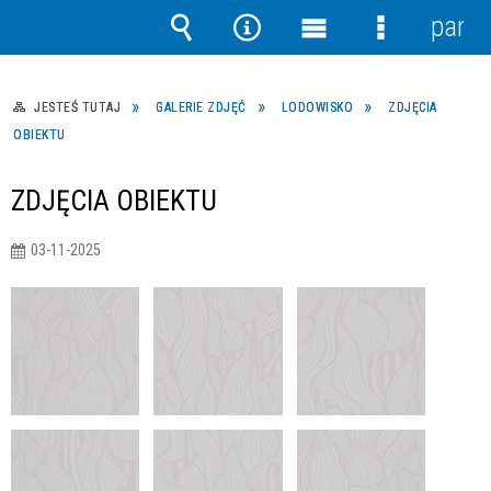
panel
Wyszukiwarka
Narzędzia
Menu
Menu
główne
szczegółow
JESTEŚ TUTAJ
GALERIE ZDJĘĆ
LODOWISKO
ZDJĘCIA
OBIEKTU
ZDJĘCIA OBIEKTU
03-11-2025