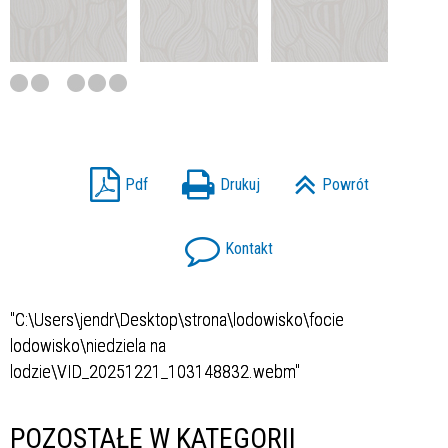
Pdf
Drukuj
Powrót
Kontakt
"C:\Users\jendr\Desktop\strona\lodowisko\focie
lodowisko\niedziela na
lodzie\VID_20251221_103148832.webm"
POZOSTAŁE W KATEGORII