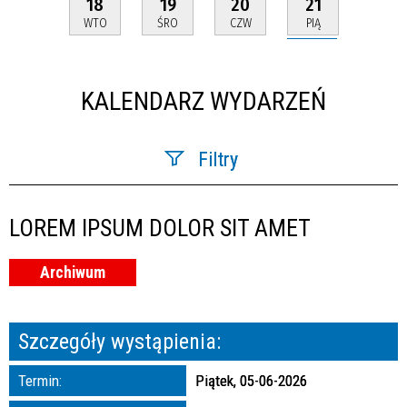
21
18
19
20
PIĄ
WTO
ŚRO
CZW
KALENDARZ WYDARZEŃ
Filtry
Szukana fraza
LOREM IPSUM DOLOR SIT AMET
Kategoria
Archiwum
Trwające w zakresie
—
Szczegóły wystąpienia:
Miejsce
Termin:
Piątek, 05-06-2026