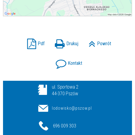
Pdf
Drukuj
Powrót
Kontakt
ul. Sportowa 2
44-370 Pszów
lodowisko@pszow.pl
696 009 303