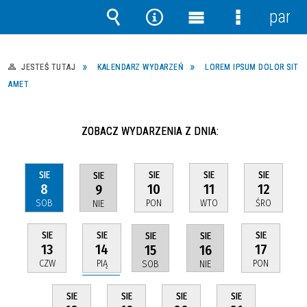
panel
Wyszukiwarka
Narzędzia
Menu
Menu
główne
szczegółow
JESTEŚ TUTAJ
KALENDARZ WYDARZEŃ
LOREM IPSUM DOLOR SIT
AMET
ZOBACZ WYDARZENIA Z DNIA:
SIE
SIE
SIE
SIE
SIE
8
10
11
12
9
SOB
PON
WTO
ŚRO
NIE
SIE
SIE
SIE
SIE
SIE
14
13
17
15
16
PIĄ
CZW
PON
SOB
NIE
SIE
SIE
SIE
SIE