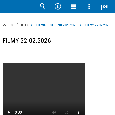
panel
Wyszukiwarka
Narzędzia
Menu
Menu
główne
szczegółow
JESTEŚ TUTAJ
FILMIKI Z SEZONU 2025/2026
FILMY 22.02.2026
FILMY 22.02.2026