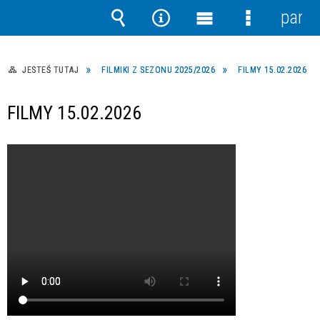
panel
Wyszukiwarka
Narzędzia
Menu
Menu
główne
szczegółow
JESTEŚ TUTAJ
FILMIKI Z SEZONU 2025/2026
FILMY 15.02.2026
FILMY 15.02.2026