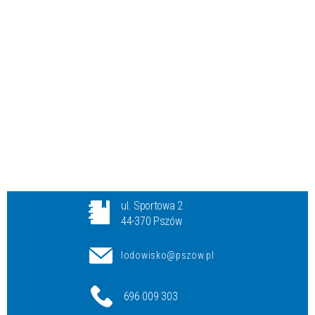
ul. Sportowa 2
44-370 Pszów
lodowisko@pszow.pl
696 009 303