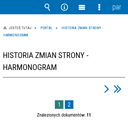
panel
Wyszukiwarka
Narzędzia
Menu
Menu
główne
szczegółow
JESTEŚ TUTAJ
PORTAL
HISTORIA ZMIAN STRONY -
HARMONOGRAM
HISTORIA ZMIAN STRONY -
HARMONOGRAM
1
2
Znalezionych dokumentów:
11