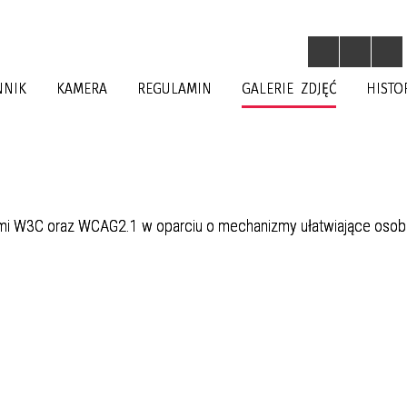
NNIK
KAMERA
REGULAMIN
GALERIE ZDJĘĆ
HISTO
dami W3C oraz WCAG2.1 w oparciu o mechanizmy ułatwiające oso