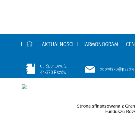
AKTUALNOŚCI
HARMONOGRAM
CEN
ul. Sportowa 2
lodowisko@pszow.
44-370 Pszów
Strona sfinansowana z Gran
Funduszu Rozw