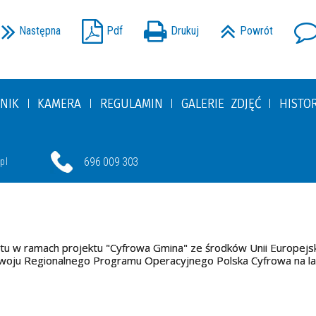
Następna
Pdf
Drukuj
Powrót
NIK
KAMERA
REGULAMIN
GALERIE ZDJĘĆ
HISTO
696 009 303
pl
tu w ramach projektu "Cyfrowa Gmina" ze środków Unii Europejs
oju Regionalnego Programu Operacyjnego Polska Cyfrowa na l