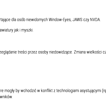
zytające dla osób niewidomych Window-Eyes, JAWS czy NVDA.
wiatury jak i myszki.
eglądanie treści przez osoby niedowidzące. Zmiana wielkości cz
re mogły by wchodzić w konflikt z technologiami asystującymi (n
owników.